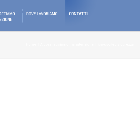
FACCIAMO
DOVE LAVORIAMO
CONTATTI
NZIONE
Home
|
A cosa facciamo manutenzione
|
icn-uscitedisicurezza