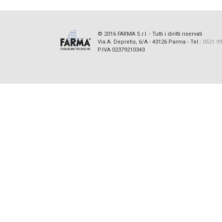
© 2016 FARMA S.r.l. - Tutti i diritti riservati
Via A. Depretis, 6/A - 43126 Parma - Tel.:
0521 9
P.IVA 023
7921
0343