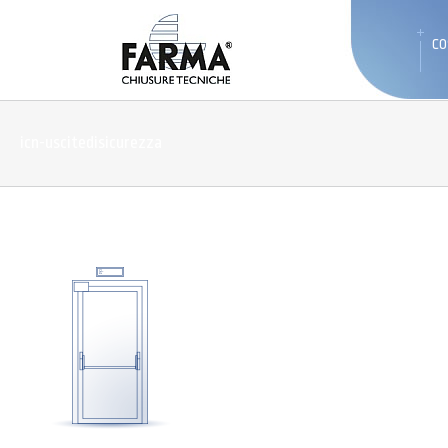
CO
icn-uscitedisicurezza