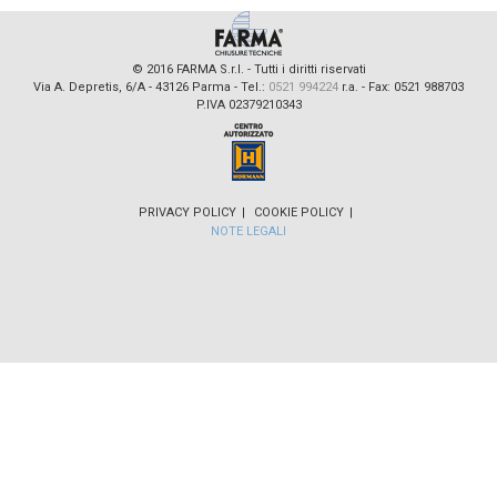
© 2016 FARMA S.r.l. - Tutti i diritti riservati
Via A. Depretis, 6/A - 43126 Parma - Tel.:
0521 994224
r.a. - Fax: 0521 988703
P.IVA 023
7921
0343
PRIVACY POLICY
COOKIE POLICY
NOTE LEGALI