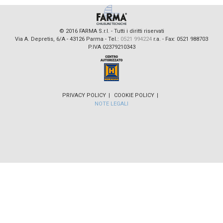
© 2016 FARMA S.r.l. - Tutti i diritti riservati
Via A. Depretis, 6/A - 43126 Parma - Tel.:
0521 994224
r.a. - Fax: 0521 988703
P.IVA 023
7921
0343
PRIVACY POLICY
COOKIE POLICY
NOTE LEGALI