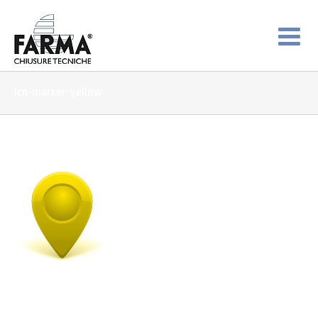
icn-marker-yellow